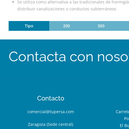
Se utiliza como alternativa a las tradicionales de hormigón
distribuir canalizaciones o conductos subterráneos
Tipo
200
300
Contacta con noso
Contacto
comercial@tupersa.com
Carret
Po
Zaragoza (Sede central)
El B