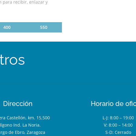
 para recibir, enlazar y
400
550
tros
Dirección
Horario de ofi
era Castellón, km. 15,500
L-J: 8:00 – 19:00
lígono Ind. La Noria.
V: 8:00 – 14:00
urgo de Ebro, Zaragoza
S-D: Cerrado