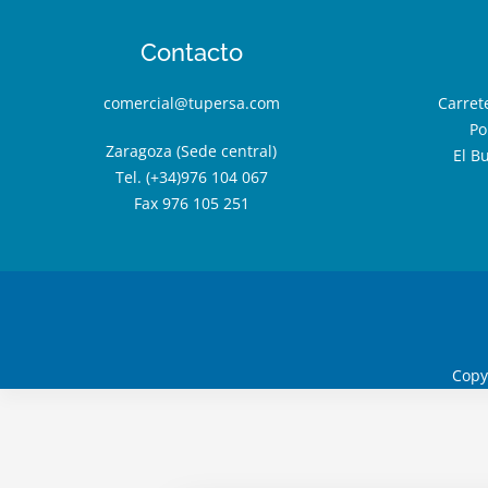
Contacto
comercial@tupersa.com
Carret
Po
Zaragoza (Sede central)
El B
Tel. (+34)976 104 067
Fax 976 105 251
Copy